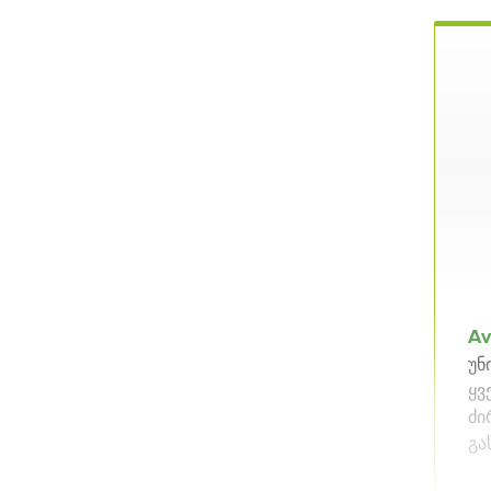
Av
უნ
ყვ
ძი
გა