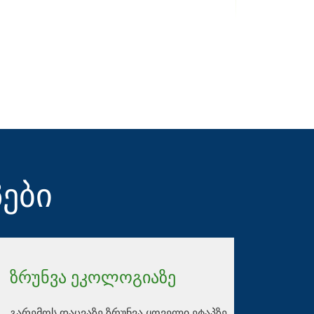
პები
ზრუნვა ეკოლოგიაზე
გარემოს დაცვაზე ზრუნვა ყოველი ეტაპზე