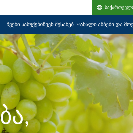
საქართვე
ჩვენი სასუქები
ჩვენ შესახებ
ახალი ამბები და მო
ჩვენი
შესაძლებლობები
ხარისხი ბაზრის
ლიდერისგან
ზრუნვა
ეკოლოგიაზე
ბა,