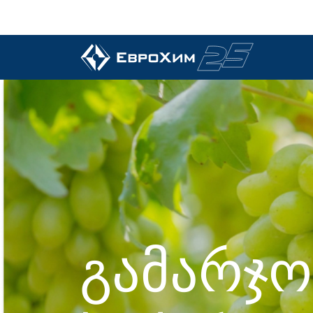
ჩვენი სასუქები
ჩვენ შესახებ
ჩვენი შესაძლებლობები
ახალი ამბები და მოვლენები
ხარისხი ბაზრის ლიდერისგან
ჩვენი საკონტაქტო ინფორმაცია
ზრუნვა ეკოლოგიაზე
გამარჯო